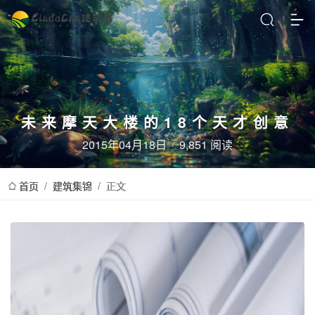
未来摩天大楼的18个天才创意
2015年04月18日
9,851 阅读
首页
/
建筑集锦
/
正文