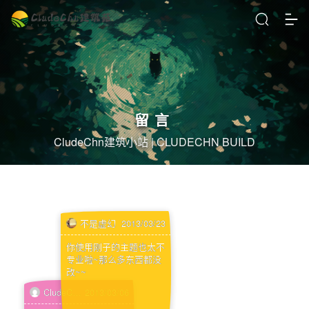
留言
CludeChn建筑小站 | CLUDECHN BUILD
不是虚幻
2013/03/23
你使用刚子的主题也太不
专业啦~那么多东西都没
改~~
CludeChn
2013/03/06